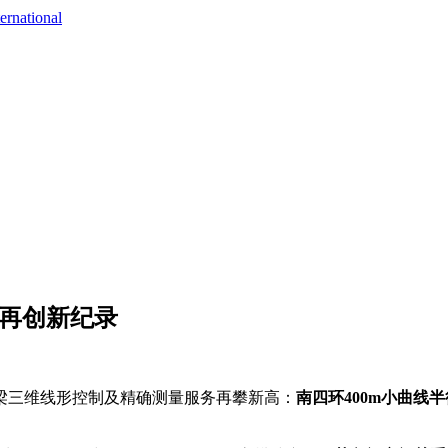
ernational
高再创新纪录
梁三维线形控制及精确测量服务再攀新高：
南四环400m小曲线