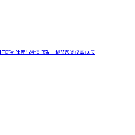
四环的速度与激情 预制一榀节段梁仅需1.6天