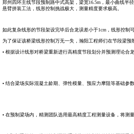
郑州四环主线节段预制路中式高架，梁宽16.5m，最小曲线半径
悬臂拼装工法，线形控制挑战极大，测量精度要求极高。
如此复杂线形的节段架设完毕后合龙误差小于1cm，线形控制
为了保证该桥梁线形控制万无一失，瀚阳工程师们在节段梁预
• 根据设计线形对桥梁重新进行高精度节段划分并预测理论合
• 结合梁场实际混凝土龄期、弹性模量、预应力摩阻等基础
• 在预制梁场内，精测团队选用最高精度工程测量设备，将测量