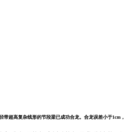
半径带超高复杂线形的节段梁已成功合龙。合龙误差小于1cm，