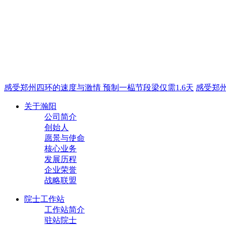
感受郑州四环的速度与激情 预制一榀节段梁仅需1.6天
感受郑州
关于瀚阳
公司简介
创始人
愿景与使命
核心业务
发展历程
企业荣誉
战略联盟
院士工作站
工作站简介
驻站院士