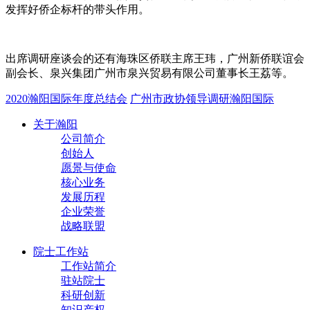
发挥好侨企标杆的带头作用。
出席调研座谈会的还有海珠区侨联主席王玮，广州新侨联谊会
副会长、泉兴集团广州市泉兴贸易有限公司董事长王荔等。
2020瀚阳国际年度总结会
广州市政协领导调研瀚阳国际
关于瀚阳
公司简介
创始人
愿景与使命
核心业务
发展历程
企业荣誉
战略联盟
院士工作站
工作站简介
驻站院士
科研创新
知识产权