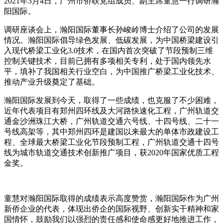
2021年3月4日，广州市侨联党组成员、副主席童慧一行调研瀚
阳国际。
调研座谈会上，瀚阳国际董事长孙峻岭博士介绍了公司的发展
情况。瀚阳国际倡导绿色发展、低碳发展，为中国桥梁建设引
入现代桥梁工业化3.0技术，在国内首次突破了节段预制三维
控制关键技术，目前已拥有多项相关专利，处于国内领先水
平，填补了我国相关行业空白，为中国推广桥梁工业化技术、
推动产业升级奠定了基础。
瀚阳国际发展到今天，取得了一些成绩，也克服了不少困难，
近年代表项目有郑州四环线及大河路快速化工程，广州轨道交
通金沙洲珠江大桥，广州轨道交通六号线、十四号线、二十一
号线高架等，其中郑州四环是建国以来最大的单体市政建设工
程、全球最大桥梁工业化节段预制工程，广州轨道交通十四号
线为城市轨道交通技术创新推广项目，获2020年国家优质工程
金奖。
童慧对瀚阳国际取得的成绩表示高度赞赏，瀚阳国际作为广州
新侨企业的代表，体现出侨企的国际视野、创新实干精神和家
国情怀，鼓励我们以强烈的责任感和使命感更好地推进工作，