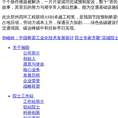
个个操作难题被解决，一片片梁成功完成预制架设，数千“农
故事，其背后的努力与艰辛常人难以想象。能为交通基础设施
此次郑州四环工程获得ASBI卓越工程奖，是我国节段预制桥
占地压缩，劳动力成本上升，保通压力加剧……绿色低碳建设理
交通强国、碳达峰碳中和目标早日实现。
孙峻岭：中国桥梁工业化技术发展探讨
院士专家齐聚“花城院
关于瀚阳
公司简介
创始人
愿景与使命
核心业务
发展历程
企业荣誉
战略联盟
院士工作站
工作站简介
驻站院士
科研创新