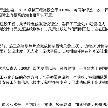
威的行业协会。ASBI卓越工程奖设立于2003年，每两年评选一
国际上有很高的知名度和认可度。
政建设工程，秉承绿色低碳建设理念，选择了工业化3.0建设模
构设计（无支座连续刚构），采用短线法节段预制工法，这在国
前。施工高峰期每片梁完成预制最快只需1.5天，以约5万片预制
.5公里的架设速度，无支座、无找平层……郑州四环创造的奇迹让
总负责人，2003年回国发展以来，孙峻岭博士一直致力于在国
梁工业化升级的必然方向，也是桥梁建设的一个明珠，瀚阳团队通
及安装工艺和信息化技术，获得多项专利，已成功应用于高速铁
、痛苦和艰辛，再到领会、贯通、轻车熟路、加速推进，郑州四