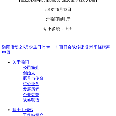
2018年6月13日
@瀚阳咖啡厅
话不多说，上图
瀚阳活动之6月份生日Party！！
百日会战传捷报 瀚阳旌旗舞
中原
关于瀚阳
公司简介
创始人
愿景与使命
核心业务
发展历程
企业荣誉
战略联盟
院士工作站
工作站简介