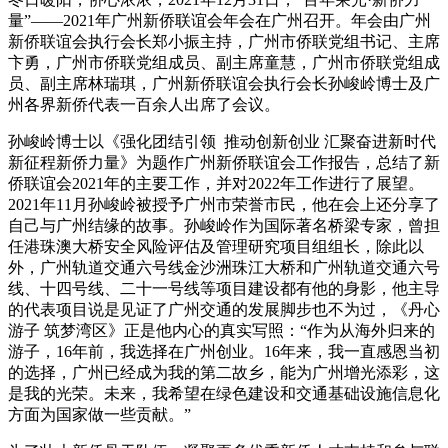
量”——2021年广州新侨联谊会年会在广州召开。年会由广州
新侨联谊会执行会长郑小振主持，广州市侨联党组书记、主席
卞勇，广州市侨联党组成员、副主席童慧，广州市侨联党组成
员、副主席林瑞琪，广州新侨联谊会执行会长孙峻岭博士及广
州各界新侨代表一百余人出席了会议。
孙峻岭博士以《强化团结引领 推动创新创业 汇聚奋进新时代
新征程新侨力量》为题作广州新侨联谊会工作报告，总结了新
侨联谊会2021年的主要工作，并对2022年工作进行了展望。
2021年11月孙峻岭被授予广州市荣誉市民，他在会上还分享了
自己与广州结缘的故事。孙峻岭作为国际著名桥梁专家，曾担
任港珠澳大桥安全风险评估及管理研究项目组组长，除此以
外，广州轨道交通六号线金沙洲珠江大桥和广州轨道交通六号
线、十四号线、二十一号线等项目建设都有他的身影，他主导
的代表项目说是见证了广州交通的发展脚步也不为过，《丹心
游子 筑梦湾区》正是他内心的真实写照：“作为从海外归来的
游子，16年前，我选择在广州创业。16年来，我一直感恩当初
的选择，广州已经成为我的第二故乡，能为广州增光添彩，这
是我的光荣。未来，我希望在绿色建设和交通基础设施信息化
方面为国家做一些贡献。”