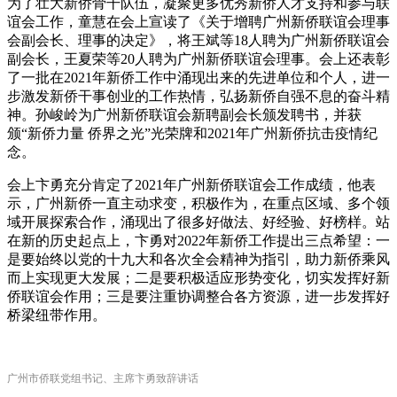
为了壮大新侨骨干队伍，凝聚更多优秀新侨人才支持和参与联
谊会工作，童慧在会上宣读了《关于增聘广州新侨联谊会理事
会副会长、理事的决定》，将王斌等18人聘为广州新侨联谊会
副会长，王夏荣等20人聘为广州新侨联谊会理事。会上还表彰
了一批在2021年新侨工作中涌现出来的先进单位和个人，进一
步激发新侨干事创业的工作热情，弘扬新侨自强不息的奋斗精
神。孙峻岭为广州新侨联谊会新聘副会长颁发聘书，并获
颁“新侨力量 侨界之光”光荣牌和2021年广州新侨抗击疫情纪
念。
会上卞勇充分肯定了2021年广州新侨联谊会工作成绩，他表
示，广州新侨一直主动求变，积极作为，在重点区域、多个领
域开展探索合作，涌现出了很多好做法、好经验、好榜样。站
在新的历史起点上，卞勇对2022年新侨工作提出三点希望：一
是要始终以党的十九大和各次全会精神为指引，助力新侨乘风
而上实现更大发展；二是要积极适应形势变化，切实发挥好新
侨联谊会作用；三是要注重协调整合各方资源，进一步发挥好
桥梁纽带作用。
广州市侨联党组书记、主席卞勇致辞讲话