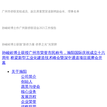
广州市侨联党组成员、副主席童慧宣读新聘副会长、理事名单
孙峻岭博士作广州新侨联谊会
2021
工作报告
孙峻岭博士获颁
“
新侨力量
侨界之光
”
光荣牌
孙峻岭博士获授广州市荣誉市民称号，瀚阳国际庆祝成立十六
周年
桥梁新型工业化建造技术峰会暨深中通道项目观摩会开
幕
关于瀚阳
公司简介
创始人
愿景与使命
核心业务
发展历程
企业荣誉
战略联盟