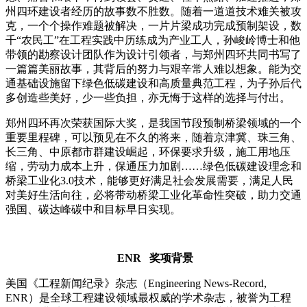
州四环建设者经历的故事数不胜数。随着一道道技术难关被攻
克，一个个操作难题被解决，一片片梁成功完成预制架设，数
千“农民工”在工程实践中历练成为产业工人，孙峻岭博士和他
带领的勘察设计团队作为设计引领者，与郑州四环共同书写了
一篇篇美丽故事，其背后的努力与艰辛常人难以想象。能为交
通基础设施留下绿色低碳建设和高质量典范工程，为子孙后代
多创造些美好，少一些负担，亦无悔于这样的选择与付出。
郑州四环再次荣获国际大奖，是我国节段预制桥梁领域的一个
重要里程碑，可以预见在不久的将来，随着京津冀、珠三角、
长三角、中原都市群建设崛起，环保要求升级，施工用地压
缩，劳动力成本上升，保通压力加剧……绿色低碳建设理念和
桥梁工业化3.0技术，能够更好满足社会发展需要，满足人民
对美好生活向往，必将带动桥梁工业化革命性突破，助力交通
强国、碳达峰碳中和目标早日实现。
ENR
奖项背景
美国《工程新闻纪录》杂志（Engineering News-Record,
ENR）是全球工程建设领域最权威的学术杂志，被誉为工程