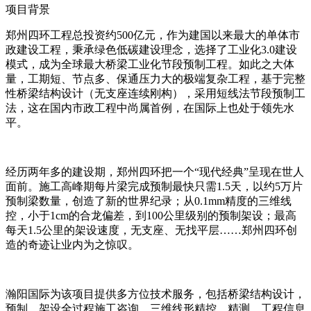
项目背景
郑州四环工程总投资约500亿元，作为建国以来最大的单体市
政建设工程，秉承绿色低碳建设理念，选择了工业化3.0建设
模式，成为全球最大桥梁工业化节段预制工程。如此之大体
量，工期短、节点多、保通压力大的极端复杂工程，基于完整
性桥梁结构设计（无支座连续刚构），采用短线法节段预制工
法，这在国内市政工程中尚属首例，在国际上也处于领先水
平。
经历两年多的建设期，郑州四环把一个“现代经典”呈现在世人
面前。施工高峰期每片梁完成预制最快只需1.5天，以约5万片
预制梁数量，创造了新的世界纪录；从0.1mm精度的三维线
控，小于1cm的合龙偏差，到100公里级别的预制架设；最高
每天1.5公里的架设速度，无支座、无找平层……郑州四环创
造的奇迹让业内为之惊叹。
瀚阳国际为该项目提供多方位技术服务，包括桥梁结构设计，
预制、架设全过程施工咨询，三维线形精控、精测，工程信息