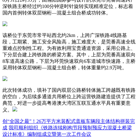
深铁路主桥经过约100分钟逆时针旋转实现精准定位，标志着
国内首例转体双层钢桁—混凝土组合桥成功转体。
该桥位于东莞市常平站西北约2km，上跨广深铁路4线路基
段，工期紧、施工安全风险高，施工难度大，是莞番高速全线
重难点控制性工程。为有效利用宝贵通道资源，采用公路上、
下分层合建上跨铁路的桥梁方案。其中，上层为莞番高速双向
8车道高速公路，下层为环莞快速双向6车道城市快速路，主桥
采用转体双层钢桁—混凝土组合桥，转体重量约2.9万吨。
此次转体成功，填补了国内双层公路桥转体施工跨越既有铁路
的空白，为后续多通道共用桥位上跨运营铁路建造提供了工程
典范，对进一步提高粤港澳大湾区互联互通水平具有重要意
义。
创“全国之最”！26万平方米装配式盖板车辆段主体结构拼装完
成
我司顺利组织《铁路连续刚构节段预制预应力混凝土桥梁
设计标准》编制组成立暨第一次工作会议