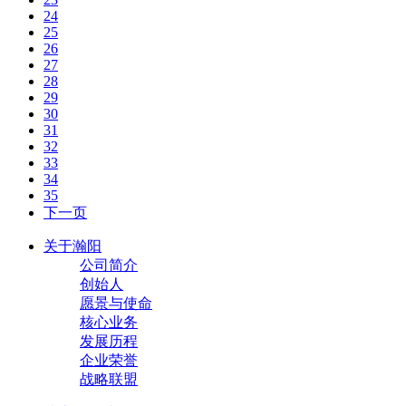
24
25
26
27
28
29
30
31
32
33
34
35
下一页
关于瀚阳
公司简介
创始人
愿景与使命
核心业务
发展历程
企业荣誉
战略联盟